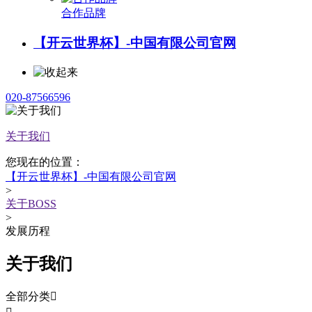
合作品牌
【开云世界杯】-中国有限公司官网
020-87566596
关于我们
您现在的位置：
【开云世界杯】-中国有限公司官网
>
关于BOSS
>
发展历程
关于我们
全部分类
