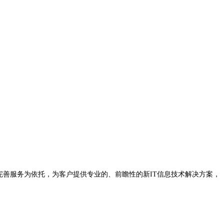
完善服务为依托，为客户提供专业的、前瞻性的新IT信息技术解决方案，