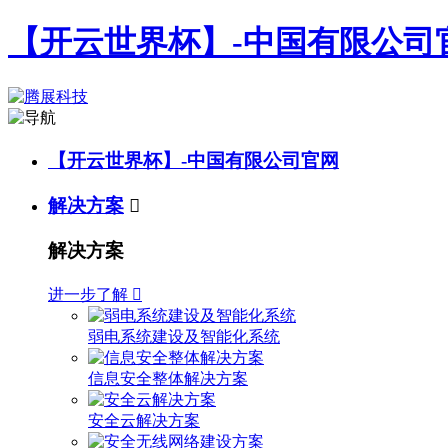
【开云世界杯】-中国有限公司
【开云世界杯】-中国有限公司官网
解决方案

解决方案
进一步了解

弱电系统建设及智能化系统
信息安全整体解决方案
安全云解决方案