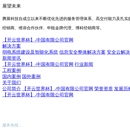
展望未来
腾展科技自成立以来不断优化先进的服务管理体系、高交付能力及扎实的
经销商、维谛合作伙伴、申瓯金牌代理、博科经销商等。
【开云世界杯】-中国有限公司官网
解决方案
弱电系统建设及智能化系统
信息安全整体解决方案
安全云解决
新闻资讯
【开云世界杯】-中国有限公司官网
行业新闻
工程案例
国内案例
国外案例
关于我们
公司简介
【开云世界杯】-中国有限公司官网
荣誉资质
发展历
【开云世界杯】-中国有限公司官网
【开云世界杯】-中国有限公司官网
服务热线：