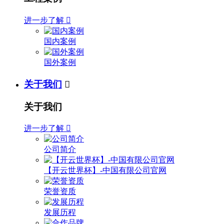
进一步了解

国内案例
国外案例
关于我们

关于我们
进一步了解

公司简介
【开云世界杯】-中国有限公司官网
荣誉资质
发展历程