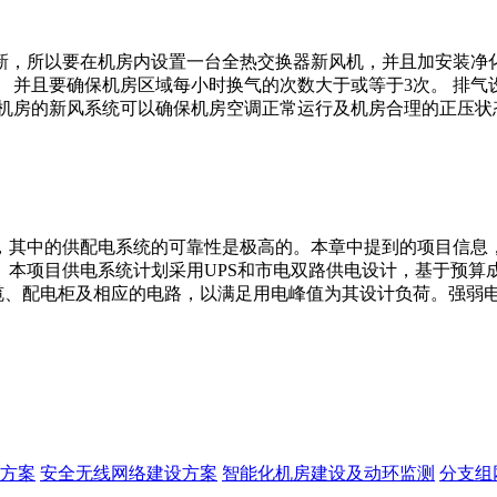
新，所以要在机房内设置一台全热交换器新风机，并且加安装净化
 并且要确保机房区域每小时换气的次数大于或等于3次。 排气
 机房的新风系统可以确保机房空调正常运行及机房合理的正压状
，其中的供配电系统的可靠性是极高的。本章中提到的项目信息，
。本项目供电系统计划采用UPS和市电双路供电设计，基于预算
线缆、配电柜及相应的电路，以满足用电峰值为其设计负荷。强弱
方案
安全无线网络建设方案
智能化机房建设及动环监测
分支组