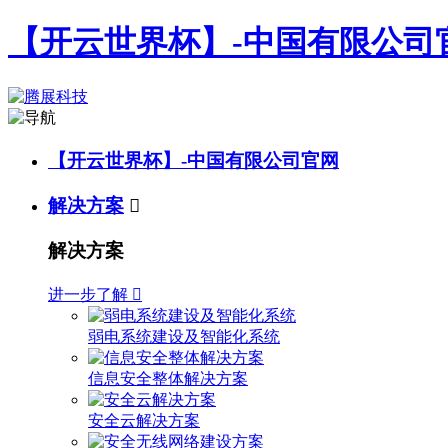
【开云世界杯】-中国有限公司
【开云世界杯】-中国有限公司官网
解决方案

解决方案
进一步了解

弱电系统建设及智能化系统
信息安全整体解决方案
安全云解决方案