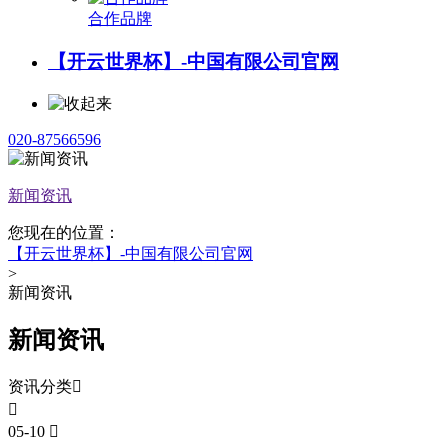
合作品牌
【开云世界杯】-中国有限公司官网
020-87566596
新闻资讯
您现在的位置：
【开云世界杯】-中国有限公司官网
>
新闻资讯
新闻资讯
资讯分类


05-10
