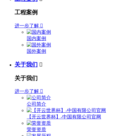
工程案例
进一步了解

国内案例
国外案例
关于我们

关于我们
进一步了解

公司简介
【开云世界杯】-中国有限公司官网
荣誉资质