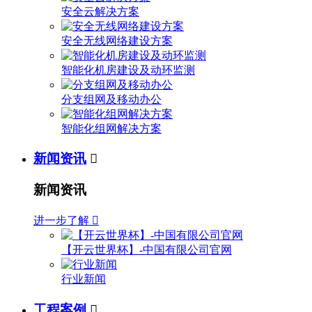
安全云解决方案
安全无线网络建设方案
智能化机房建设及动环监测
分支组网及移动办公
智能化组网解决方案
新闻资讯

新闻资讯
进一步了解

【开云世界杯】-中国有限公司官网
行业新闻
工程案例
