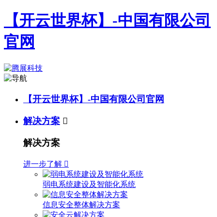
【开云世界杯】-中国有限公司
官网
【开云世界杯】-中国有限公司官网
解决方案

解决方案
进一步了解

弱电系统建设及智能化系统
信息安全整体解决方案