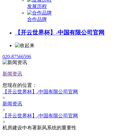
发展历程
合作品牌
【开云世界杯】-中国有限公司官网
020-87566596
新闻资讯
您现在的位置：
【开云世界杯】-中国有限公司官网
>
新闻资讯
>
【开云世界杯】-中国有限公司官网
>
机房建设中布署新风系统的重要性